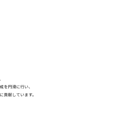
、
成を円滑に行い、
に貢献しています。