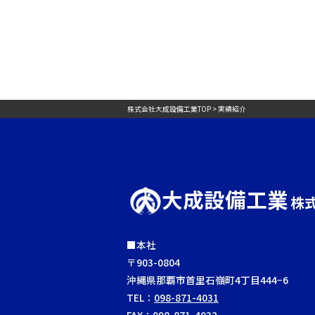
株式会社大成設備工業TOP > 実績紹介
大成設備工業
株
■本社
〒903-0804
沖縄県那覇市首里石嶺町4丁目444−6
TEL：
098-871-4031