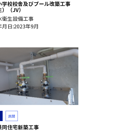
小学校校舎及びプール改築工事
生）（JV）
水衛生設備工事
月日:2023年9月
民間
共同住宅新築工事