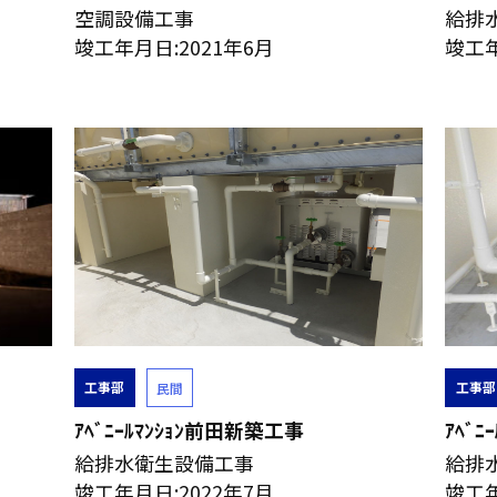
空調設備工事
給排
竣工年月日:2021年6月
竣工年
工事部
工事部
民間
ｱﾍﾞﾆｰﾙﾏﾝｼｮﾝ前田新築工事
ｱﾍﾞ
給排水衛生設備工事
給排
竣工年月日:2022年7月
竣工年