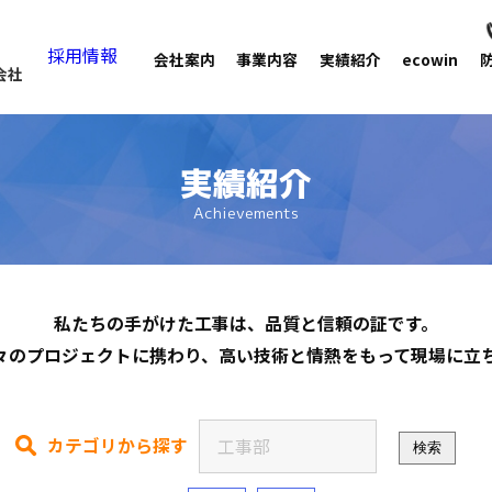
採用情報
会社案内
事業内容
実績紹介
ecowin
会社
実績紹介
Achievements
私たちの手がけた工事は、品質と信頼の証で
す。
々のプロジェクトに携わ
り、高い技術と情熱をもって現場に立
カテゴリから探す