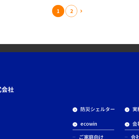
1
2
»
式会社
防災シェルター
実
ecowin
会
ご家庭向け
会