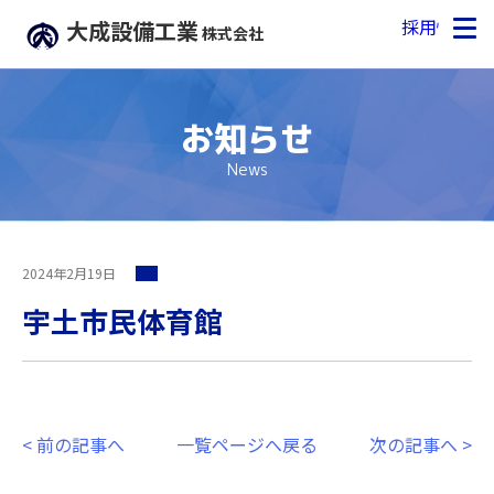
採用情報
大成設備工業
株式会社
お知らせ
News
2024年2月19日
宇土市民体育館
<
前の記事へ
一覧ページへ戻る
次の記事へ
>