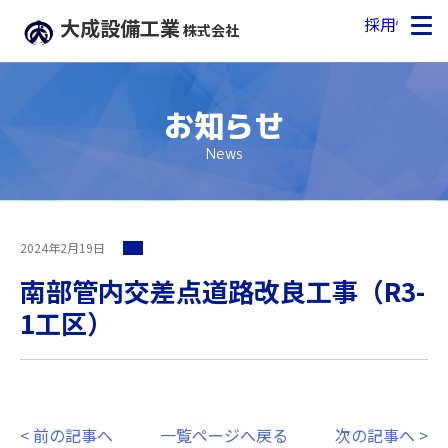
採用情報
大成設備工業
株式会社
お知らせ
News
2024年2月19日
南部管内交差点道路改良工事（R3-
1工区）
<
前の記事へ
一覧ページへ戻る
次の記事へ
>